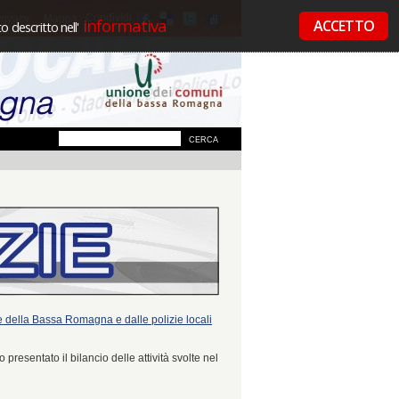
Condividi
rivacy
Mappa
informativa
ACCETTO
 descritto nell'
ale della Bassa Romagna e dalle polizie locali
 presentato il bilancio delle attività svolte nel