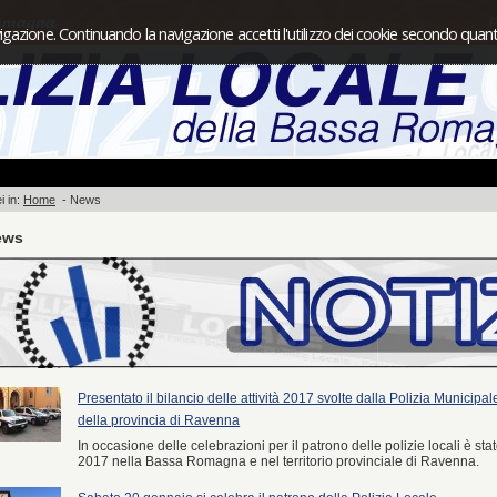
P
igazione. Continuando la navigazione accetti l'utilizzo dei cookie secondo quanto
i in:
Home
-
News
ews
Presentato il bilancio delle attività 2017 svolte dalla Polizia Municip
della provincia di Ravenna
In occasione delle celebrazioni per il patrono delle polizie locali è stato
2017 nella Bassa Romagna e nel territorio provinciale di Ravenna.