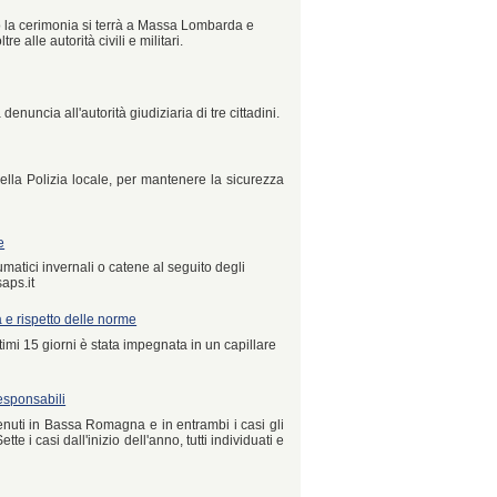
 la cerimonia si terrà a Massa Lombarda e
e alle autorità civili e militari.
a denuncia all'autorità giudiziaria di tre cittadini.
della Polizia locale, per mantenere la sicurezza
e
umatici invernali o catene al seguito degli
saps.it
a e rispetto delle norme
imi 15 giorni è stata impegnata in un capillare
responsabili
vvenuti in Bassa Romagna e in entrambi i casi gli
e i casi dall'inizio dell'anno, tutti individuati e