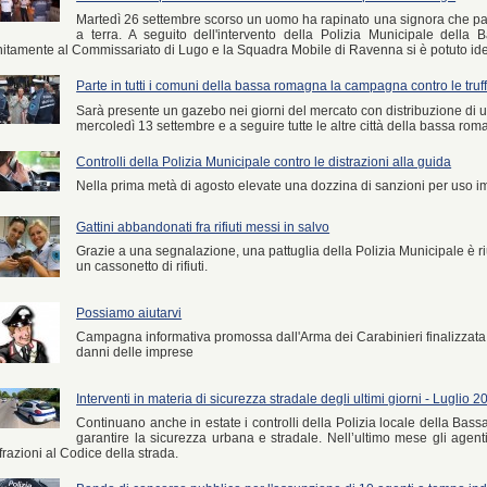
Martedì 26 settembre scorso un uomo ha rapinato una signora che pa
a terra. A seguito dell'intervento della Polizia Municipale dell
itamente al Commissariato di Lugo e la Squadra Mobile di Ravenna si è potuto identi
Parte in tutti i comuni della bassa romagna la campagna contro le truff
Sarà presente un gazebo nei giorni del mercato con distribuzione 
mercoledì 13 settembre e a seguire tutte le altre città della bassa rom
Controlli della Polizia Municipale contro le distrazioni alla guida
Nella prima metà di agosto elevate una dozzina di sanzioni per uso im
Gattini abbandonati fra rifiuti messi in salvo
Grazie a una segnalazione, una pattuglia della Polizia Municipale è ri
un cassonetto di rifiuti.
Possiamo aiutarvi
Campagna informativa promossa dall'Arma dei Carabinieri finalizzata a
danni delle imprese
Interventi in materia di sicurezza stradale degli ultimi giorni - Luglio 2
Continuano anche in estate i controlli della Polizia locale della Bassa
garantire la sicurezza urbana e stradale. Nell’ultimo mese gli agent
frazioni al Codice della strada.