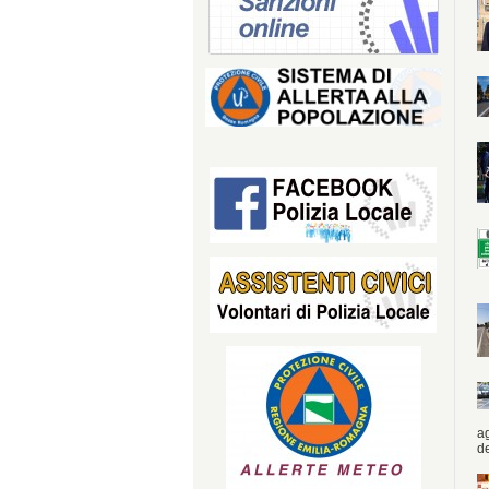
ag
de