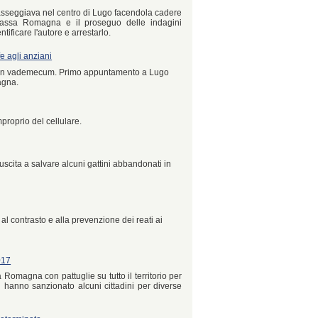
sseggiava nel centro di Lugo facendola cadere
a Bassa Romagna e il proseguo delle indagini
ficare l'autore e arrestarlo.
e agli anziani
di un vademecum. Primo appuntamento a Lugo
agna.
proprio del cellulare.
uscita a salvare alcuni gattini abbandonati in
l contrasto e alla prevenzione dei reati ai
017
 Romagna con pattuglie su tutto il territorio per
i hanno sanzionato alcuni cittadini per diverse