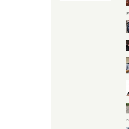
un
in