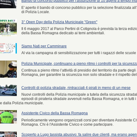
Bando di concorso pubblico per l'assunzione di 10 agenti a tempo in
E' aperto il bando di concorso pubblico per la selezione finalizzata a
di Polizia Locale.
3° Open Day della Polizia Municipale "Green"
Il 6 maggio 2017 al Parco Pertini di Cotignola è prevista la terza edi
della Bassa Romagna dedicato ai temi ambientali.
Siamo Nati per Camminare
Al via la campagna di sensibilizzazione per tutti i ragazzi delle sc
Polizia Municipale, continuano a pieno ritmo i controlli per la sicurezza
Continua a pieno ritmo l’attività di presidio del territorio da parte deg
Romagna, per garantire la sicurezza non solo stradale e il rispetto del
Controlli di polizia stradale, rintracciati 4 pirati in meno di un mese
Nuovi controlli della Polizia municipale a tutela della sicurezza stradal
episodi di pirateria stradale avvenuti nella Bassa Romagna, e in tutti i c
e dalla Polizia municipale.
Assistente Civico della Bassa Romagna
Periodicamente vengono organizzati corsi per diventare Assistente C
Romagna. Chi è l'Assistente Civico e come partecipare.
Scoperto a Lugo tassista abusivo: fa salire due clienti, ma erano agent