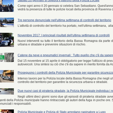
Sabato 20 gennaio si celebra il patrono della Polizia Locale
Come ogni anno il 20 gennaio si celebra San Sebastiano. Quest'anno
vedrà la presenza di tutte le polizie locali della provincia di Ravenna oltr
Tre persone denunciate nell'ultima settimana di controlli del territorio
L'attività di controllo del territorio ha portato, nell'ultima settimana, all
Novembre 2017: I principali risultati dell'ultima settimana di controlli
Nuovi interventi su tutto il territorio della Bassa Romagna da parte 
urbana e stradale e prevenire situazioni di rischio.
Catene da neve e pneumatici invernali : Tutto quello che c'è da saper
Dal 15 novembre al 15 aprile è obbligatorio per legge l'utilizzo di pne
autoveicoli. Una sintesi su ciò che c'è da sapere in merito fornita da A
Proseguono i controlli della Polizia Municipale per garantire sicurezz
Intenso lavoro per la Polizia locale della Bassa Romagna che negli ult
controllo del territorio per garantire la sicurezza urbana e stradale.
Due nuovi casi di pirateria stradale, la Polizia Municipale individua i 
Negli ultimi dieci giorni sono due gli episodi di pirateria stradale a
enti della Polizia municipale hanno rintracciato gli autori della fuga in poche ore. Sett
nunciati i responsabili.
Polizia Municipale e Polizia di Stato arrestano rapinatore a Lugo