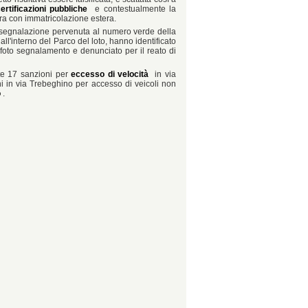
ertificazioni pubbliche
e contestualmente la
ra con immatricolazione estera.
lla segnalazione pervenuta al numero verde della
l'interno del Parco del loto, hanno identificato
 foto segnalamento e denunciato per il reato di
ate 17 sanzioni per
eccesso di velocità
in via
oni in via Trebeghino per accesso di veicoli non
o
.