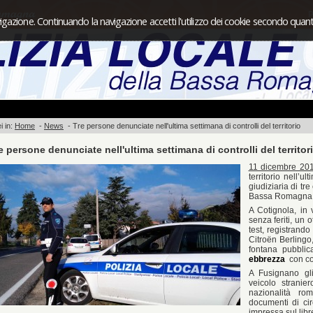
P
igazione. Continuando la navigazione accetti l'utilizzo dei cookie secondo quanto
i in:
Home
-
News
-
Tre persone denunciate nell'ultima settimana di controlli del territorio
e persone denunciate nell'ultima settimana di controlli del territor
11 dicembre 20
territorio nell’u
giudiziaria di tre
Bassa Romagna
A Cotignola, in 
senza feriti, un o
test, registrando
Citroën‎ Berling
fontana pubbli
ebbrezza
con con
A Fusignano gl
veicolo stranie
nazionalità ro
documenti di ci
impressa sul libre