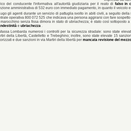
rico del conducente l'informativa all'autorità giudiziaria per il reato di
falso in c
nzione amministrativa di 532 euro con immediato pagamento, in quanto il veicolo e
ugo gli agenti durante un servizio di pattuglia svolto in abiti civili, a seguito de
ntrale operativa 800 072 525 che indicava una persona aggirarsi con fare sospetto al
 marocchino senza fissa dimora in stato di ubriachezza; è stato così sottoposto a
andestinità
e
ubriachezza
.
Massa Lombarda numerosi i controlli per la sicurezza stradale: sono state elev
rtiri della Libertà, Castelletto e Trebeghino; inoltre, sono state elevate 15 sanzi
orizzati e due sanzioni in via Martiri della libertà per
mancata revisione del mezz