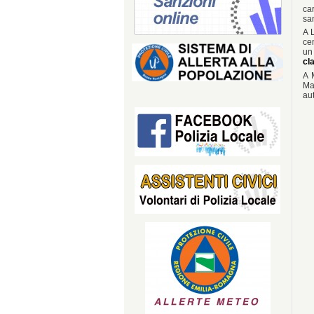
ca
sa
A L
ce
un
cl
A 
Ma
aut