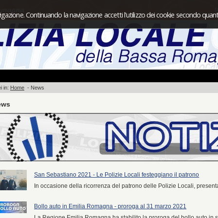
P
igazione. Continuando la navigazione accetti l'utilizzo dei cookie secondo quanto
i in:
Home
-
News
ews
San Sebastiano 2021 - Le Polizie Locali festeggiano il patrono
In occasione della ricorrenza del patrono delle Polizie Locali, presentat
Bollo auto in Emilia Romagna - proroga al 31 marzo 2021
La Regione Emilia Romagna ha stabilito la proroga del bollo auto i