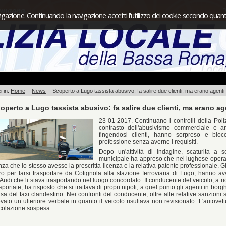
P
igazione. Continuando la navigazione accetti l'utilizzo dei cookie secondo quanto
i in:
Home
-
News
-
Scoperto a Lugo tassista abusivo: fa salire due clienti, ma erano agenti
operto a Lugo tassista abusivo: fa salire due clienti, ma erano ag
23-01-2017. Continuano i controlli della Pol
contrasto dell'abusivismo commerciale e art
fingendosi clienti, hanno sorpreso e bloc
professione senza averne i requisiti.
Dopo un'attività di indagine, scaturita a s
municipale ha appreso che nel lughese operav
za che lo stesso avesse la prescritta licenza e la relativa patente professionale. G
ro per farsi trasportare da Cotignola alla stazione ferroviaria di Lugo, hanno avve
'Audi che li stava trasportando nel luogo concordato. Il conducente del veicolo, a ri
sportate, ha risposto che si trattava di propri nipoti; a quel punto gli agenti in bo
sa del taxi clandestino. Nei confronti del conducente, oltre alle relative sanzioni 
vato un ulteriore verbale in quanto il veicolo risultava non revisionato. L'autovett
rcolazione sospesa.