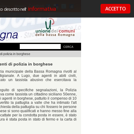
Condividi
rivacy
Mappa
informativa
ACCETTO
 descritto nell'
 di polizia in borghese
enti di polizia in borghese
izia municipale della Bassa Romagna rivolti al
igianale. A Lugo, due agenti in abiti civili,
cato un tassista abusivo che esercitava la
eguito di specifiche segnalazioni, la Polizia
a come tassista un cittadino siciliano 50enne,
li agenti in borghese, pattuito il compenso di 10
rtito la pattuglia a valle che ha intimato l'alt
chiesta della pattuglia su chi fossero le persone
rghese si sono qualificati e hanno messo fine alla
scattate per la condotta posta in essere, è stato
ura è stata posta in stato di fermo e la carta di