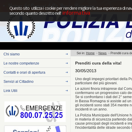
Questo sito utilizza i cookie per rendere migliore la tua esperienza di nav
informativa
secondo quanto descritto nell'
Sei in:
Home
-
News
-
Prenditi cura d
Chi siamo
Prenditi cura della vita!
Le nostre competenze
30/05/2013
Contatti e orari di apertura
Uno degli impegni prioritari della P
Servizi al Cittadino
particolare dei più giovani.
Le azioni finora intraprese dal Com
Link Utili
confermano un progressivo calo degl
Se si confrontano i dati del 2° sem
in Bassa Romagna si assiste ad un p
gli incidenti sono stati 354 mentre 
incidenti in un anno.
La Polizia Municipale dell'Unione h
in materia di sicurezza partendo da
cause principali degli incidenti e i
l'incidentalità delle strade secondo l