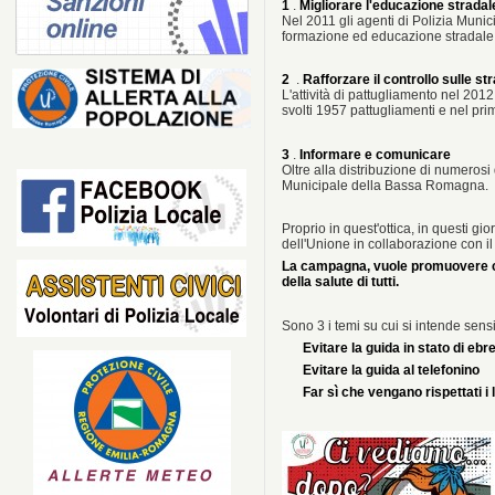
1
.
Migliorare l'educazione stradale
Nel 2011 gli agenti di Polizia Munici
formazione ed educazione stradale 
2
.
Rafforzare il controllo sulle st
L'attività di pattugliamento nel 20
svolti 1957 pattugliamenti e nel pr
3
.
Informare e comunicare
Oltre alla distribuzione di numerosi 
Municipale della Bassa Romagna.
Proprio in quest'ottica, in questi g
dell'Unione in collaborazione con i
La campagna, vuole promuovere com
della salute di tutti.
Sono 3 i temi su cui si intende sensi
Evitare la guida in stato di ebr
Evitare la guida al telefonino
Far sì che vengano rispettati i l